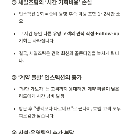
① 세일즈팀의 ‘시간 기회비용’ 손실
인스펙션 1회 = 준비·동행·후속 미팅 포함 
1~2시간 소
요
그 시간 동안 
다른 유망 고객의 견적 작성·Follow-up 
기회
는 사라집니다.
결국, 세일즈팀은 
견적 회신의 골든타임
을 놓치게 됩니
다.
② ‘계약 불발’ 인스펙션의 증가
“일단 가보자”는 고객까지 응대하면, 
계약 확률이 낮은 
리드
에게 시간 낭비 발생
방문 후 “생각보다 다르네요”로 끝나며, 호텔·고객 모두 
피로감만 남습니다.
③ 시설·운영팀의 추가 부담