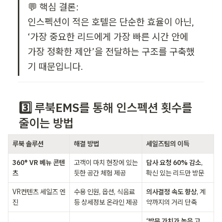
💬 핵심 결론:  

인스펙션이 적은 호텔은 단순한 효율이 아닌,  

‘가장 중요한 리드에게 가장 빠른 시간 안에 
가장 정확한 제안’을 전달하는 구조를 구축했
기 때문입니다.
3️⃣ 루북EMS를 통해 인스펙션 횟수를 
줄이는 방법
루북 솔루션
해결 방법
세일즈팀의 이득
360° VR 베뉴 콘텐
고객이 마치 현장에 있는 
답사 요청 60% 감소
, 
츠
듯한 공간 체험 제공
확신 있는 리드만 방문
VR컨텐츠 세일즈 엔
수용 인원, 옵션, 식음료 
의사결정 속도 향상
, 계
진
등 상세정보 온라인 제공
약까지의 거리 단축
‘방문 가치가 높은 고